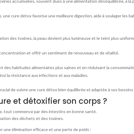
toxines accumulées, souvent dues à une alimentation déséquilibrée, à la p
me, une cure détox favorise une meilleure digestion, aide à soulager les 
nation des toxines, la peau devient plus lumineuse et le teint plus uniform
concentration et offrir un sentiment de renouveau et de vitalité.
t des habitudes alimentaires plus saines et en réduisant la consommati
si la résistance aux infections et aux maladies.
 crucial de suivre une cure détox bien équilibrée et adaptée à ses besoins
e et détoxifier son corps ?
ne, tout commence par des intestins en bonne santé.
ination des déchets et des toxines.
 une élimination efficace et une perte de poids :