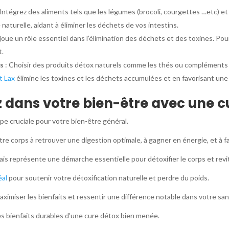
 Intégrez des aliments tels que les légumes (brocoli, courgettes …etc) et l
naturelle, aidant à éliminer les déchets de vos intestins.
 joue un rôle essentiel dans l’élimination des déchets et des toxines. Pou
t.
ls
: Choisir des produits détox naturels comme les thés ou compléments 
t Lax
élimine les toxines et les déchets accumulées et en favorisant une 
z dans votre bien-être avec une c
pe cruciale pour votre bien-être général.
re corps à retrouver une digestion optimale, à gagner en énergie, et à fa
is représente une démarche essentielle pour détoxifier le corps et revi
éal
pour soutenir votre détoxification naturelle et perdre du poids.
ximiser les bienfaits et ressentir une différence notable dans votre san
es bienfaits durables d’une cure détox bien menée.