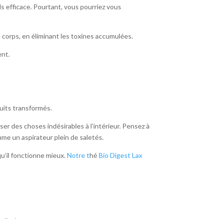
ds efficace. Pourtant, vous pourriez vous
 corps, en éliminant les toxines accumulées.
ent.
duits transformés.
r des choses indésirables à l’intérieur. Pensez à
mme un aspirateur plein de saletés.
qu’il fonctionne mieux.
Notre t
hé
Bio Digest Lax