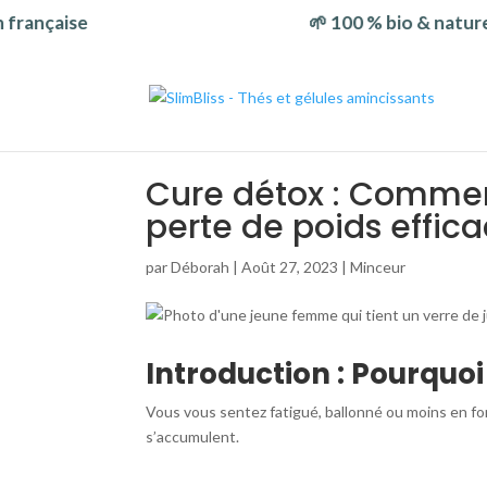
nçaise
🌱 100 % bio & naturel
Cure détox : Comment
perte de poids effic
par
Déborah
|
Août 27, 2023
|
Minceur
Introduction : Pourquo
Vous vous sentez fatigué, ballonné ou moins en fo
s’accumulent.