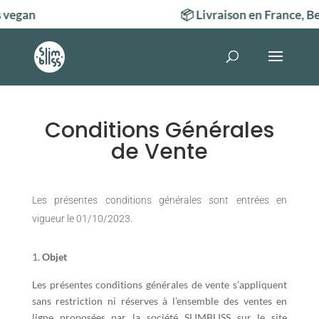
egan
📦 Livraison en France, Be
Conditions Générales
de Vente
Les présentes conditions générales sont entrées en
vigueur le 01/10/2023.
Objet
Les présentes conditions générales de vente s’appliquent
sans restriction ni réserves à l’ensemble des ventes en
ligne proposées par la société SLIMBLISS sur le site