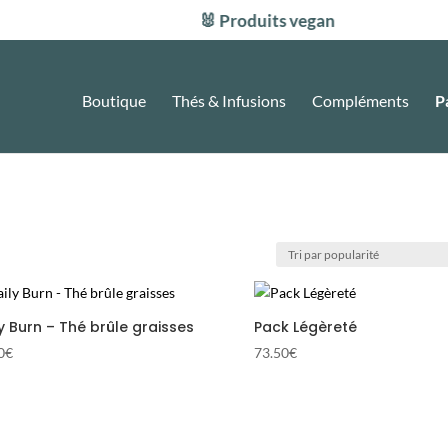
🐰 Produits vegan
Boutique
Thés & Infusions
Compléments
P
y Burn – Thé brûle graisses
Pack Légèreté
0
€
73.50
€