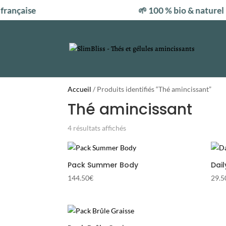
nçaise
🌱 100 % bio & naturel
Accueil
/ Produits identifiés “Thé amincissant”
Thé amincissant
Trié
4 résultats affichés
par
popularité
Pack Summer Body
Dail
144.50
€
29.5