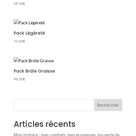
29.50
€
Pack Légèreté
73.50
€
Pack Brûle Graisse
94.50
€
Rechercher
Articles récents
Mon histoire : mes combats, mes grossesses, ma perte de