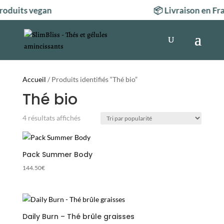
oduits vegan
📦 Livraison en Fr
Accueil
/ Produits identifiés “Thé bio”
Thé bio
Trié
4 résultats affichés
par
popularité
Pack Summer Body
144.50
€
Daily Burn – Thé brûle graisses