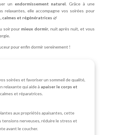
iser un
endormissement naturel
. Grâce à une
us relaxantes, elle accompagne vos soirées pour
, calmes et régénératrices
🌿
du soir pour
mieux dormir
, nuit après nuit, et vous
ergie.
ouceur pour enfin dormir sereinement !
 soirées et favoriser un sommeil de qualité,
n relaxante qui aide à
apaiser le corps et
 calmes et réparatrices.
lantes aux propriétés apaisantes, cette
es tensions nerveuses, réduire le stress et
nte avant le coucher.