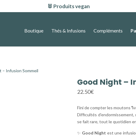
🐰 Produits vegan

Boutique
Thés & Infusions
Compléments
Pa
t – Infusion Sommeil
Good Night – I
22.50
€
Fini de compter les moutons 🐑
Difficultés d’endormissement, 
se fait rare, tout le quotidien en
✨
Good Night
est une infusi