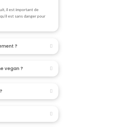
it, il est important de
qu’il est sans danger pour
tement ?
me vegan ?
 ?