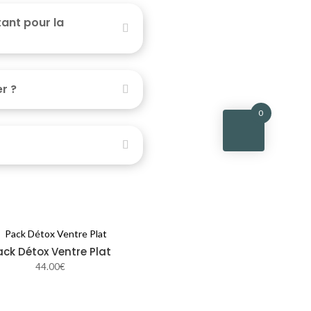
tant pour la
r ?
0
ack Détox Ventre Plat
44.00
€